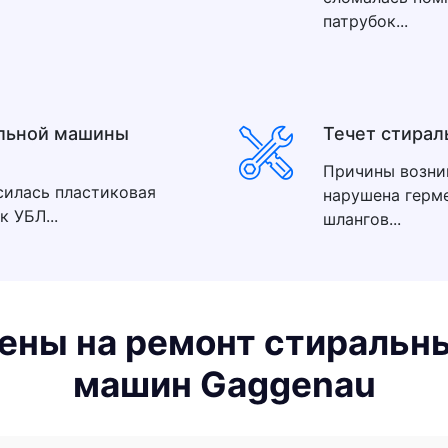
патрубок...
альной машины
Течет стирал
Причины возник
силась пластиковая
нарушена герме
 УБЛ...
шлангов...
ены на ремонт стиральн
машин Gaggenau