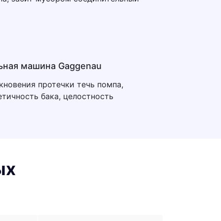
ьная машина Gaggenau
новения протечки течь помпа,
тичность бака, целостность
ых