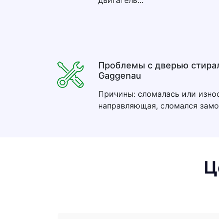
двигатель...
Проблемы с дверью стир
Gaggenau
Причины: cломалась или изно
направляющая, сломался замок
Ц