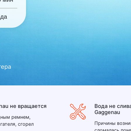
ода
тера
nau не вращается
Вода не слив
Gaggenau
дным ремнем,
Причины возни
гателя, сгорел
сломалась пом